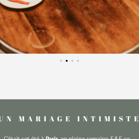
 UN MARIAGE INTIMIST
C’était cet été à
Paris
, en pleine semaine. E&E ce