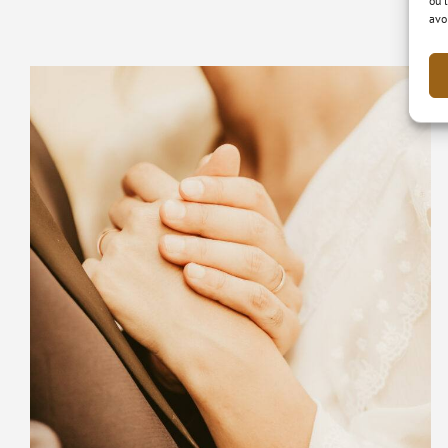
ou 
avo