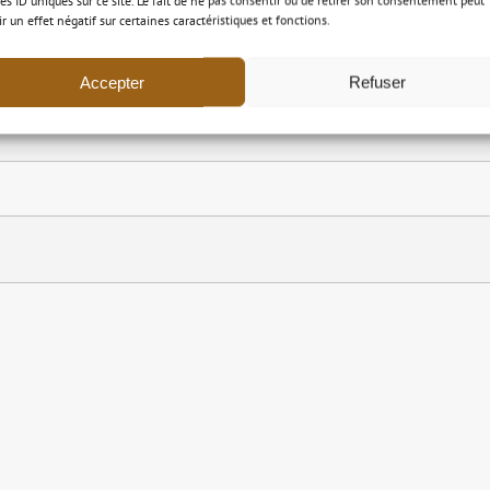
les ID uniques sur ce site. Le fait de ne pas consentir ou de retirer son consentement peut
ir un effet négatif sur certaines caractéristiques et fonctions.
Accepter
Refuser