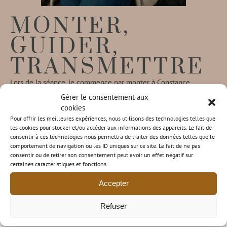
MONTER,
GUIDER,
TRANSMETTRE
Lors de la séance, je commence par monter à Constance
comment guider une famille, trouver des endroits qui rendront
Gérer le consentement aux
bien à l’image, faire différents cadrages…
cookies
Pour offrir les meilleures expériences, nous utilisons des technologies telles que
les cookies pour stocker et/ou accéder aux informations des appareils. Le fait de
consentir à ces technologies nous permettra de traiter des données telles que le
comportement de navigation ou les ID uniques sur ce site. Le fait de ne pas
consentir ou de retirer son consentement peut avoir un effet négatif sur
POUR QUI EST
certaines caractéristiques et fonctions.
CETTE
Accepter
FORMATION ?
Refuser