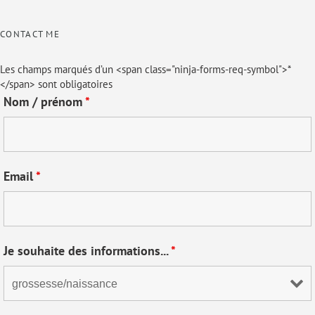
CONTACT ME
Les champs marqués d’un <span class="ninja-forms-req-symbol">*
</span> sont obligatoires
Nom / prénom
*
Email
*
Je souhaite des informations...
*