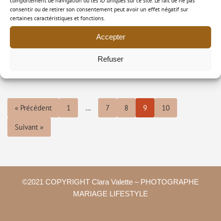
comportement de navigation ou les ID uniques sur ce site. Le fait de ne pas
consentir ou de retirer son consentement peut avoir un effet négatif sur
certaines caractéristiques et fonctions.
UN CADEAU POUR NOËL
Accepter
Refuser
« Précédent
1
…
7
8
9
10
Suivant »
©2021 COPYRIGHT Clara Valette – PHOTOGRAPHE
MARIAGE LIFESTYLE