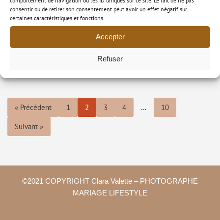
comportement de navigation ou les ID uniques sur ce site. Le fait de ne pas
consentir ou de retirer son consentement peut avoir un effet négatif sur
UN MARIAGE AU CHÂTEAU DE
certaines caractéristiques et fonctions.
VALLERY
Accepter
Refuser
« Précédent
1
2
3
4
…
10
Suivant »
©2021 COPYRIGHT Clara Valette – PHOTOGRAPHE
MARIAGE LIFESTYLE